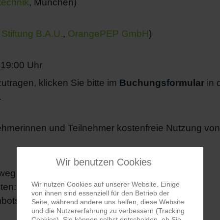
technik
, München)
,
Stiftung B.A.U.
,
OrangePEP GmbH
)
 19:00 Uhr
utragen, klicken Sie bitte im
Buchungsformular
in 
.
ehmerinnen und Teilnehmer kostenfreie Nutzung von
Wir benutzen Cookies
nweg 7, 53474 Bad Neuenahr
Wir nutzen Cookies auf unserer Website. Einige
en: Mo./ Mi./ Fr.: 10-12 Uhr)
von ihnen sind essenziell für den Betrieb der
mbots geschützt! Zur Anzeige muss JavaScript
Seite, während andere uns helfen, diese Website
und die Nutzererfahrung zu verbessern (Tracking
Cookies). Sie können selbst entscheiden, ob Sie