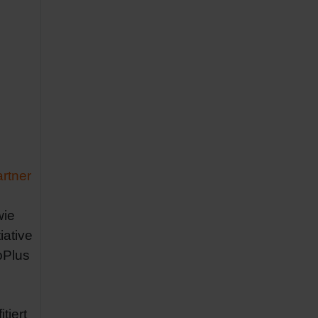
artner
wie
iative
oPlus
tiert