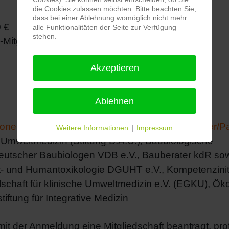
die Cookies zulassen möchten. Bitte beachten Sie,
dass bei einer Ablehnung womöglich nicht mehr
0 €
alle Funktionalitäten der Seite zur Verfügung
stehen.
-Mitgliedschaft: 49,00 €
Akzeptieren
Ablehnen
utionen können den Rabatt als Kooperationspartner/P
Weitere Informationen
|
Impressum
r.Umweltmedizin (Stiftung B.A.U.), Baubiologische
eutscher Baubiologen VDB e.V., Bauberater kdR so
- und Humantoxikologie DGUHT e.V., Kompetenzinit
lschaft für klinische Umweltmedizin e.V. (EGKU), Ök
ftung für Integrative Medizin
it der Anmeldung eine Mitgliedschaft beantragt, profi