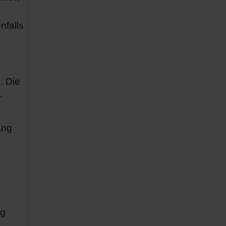
nfalls
. Die
-
ang
ng