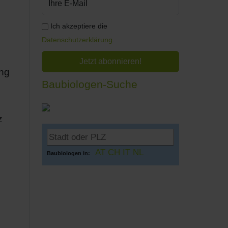
Ich akzeptiere die
Datenschutzerklärung
.
ung
Baubiologen-Suche
z
AT
CH
IT
NL
Baubiologen in: